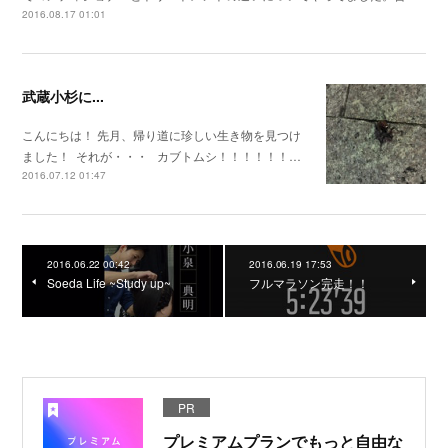
2016.08.17 01:01
武蔵小杉に...
こんにちは！ 先月、帰り道に珍しい生き物を見つけ
ました！ それが・・・ カブトムシ！！！！！！…
2016.07.12 01:47
2016.06.22 00:42
2016.06.19 17:53
Soeda Life ~Study up~
フルマラソン完走！！
PR
プレミアムプランでもっと自由な