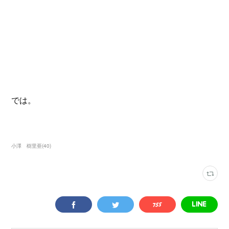
では。
小澤 樹里亜
(
40
)