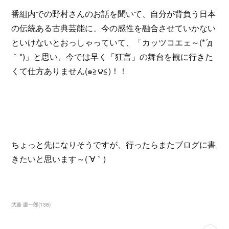
番組内での野村さんのお話を聞いて、自分が背負う日本
の伝統ある古典芸能に、今の感性を融合させていかない
といけないとおっしゃっていて、「カッツコエェ～(*´д
｀*)」と思い、今では早く「狂言」の舞台を観に行きた
くて仕方ありません(๑≧౪≦)！！
ちょっと先になりそうですが、行ったらまたブログに書
きたいと思います～(´∀｀)
武藤 慶一郎
(
138
)