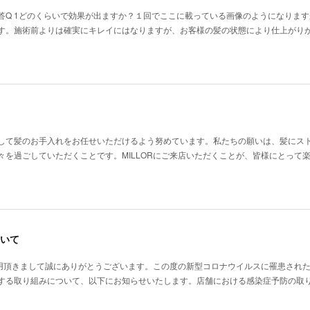
答Q 1どのくらいで効果が出ますか？１回でここに載っている画像のようになります
す。施術前よりは確実にキレイにはなりますが、お客様の髪の状態により仕上がり
して髪のお手入れをお任せいただけるよう努めています。私たちの願いは、髪にス
々を過ごしていただくことです。MILLORにご来店いただくことが、皆様にとって
いて
ご利用頂きまして誠にありがとうございます。この度の新型コロナウイルスに罹患され
する取り組みについて、以下にお知らせいたします。店舗における感染症予防の取り