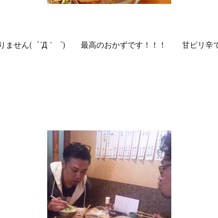
りません(゜´Д｀゜) 最高のおかずです！！！ 甘ピリ辛