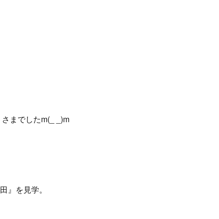
でしたm(_ _)m
代田』を見学。