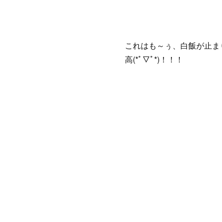
これはも～ぅ、白飯が止ま
高(*ﾟ▽ﾟ*)！！！