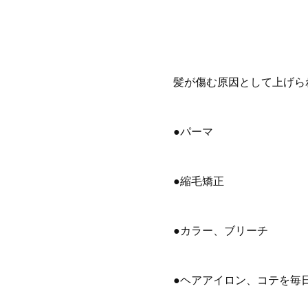
髪が傷む原因として上げら
●パーマ
●縮毛矯正
●カラー、ブリーチ
●ヘアアイロン、コテを毎