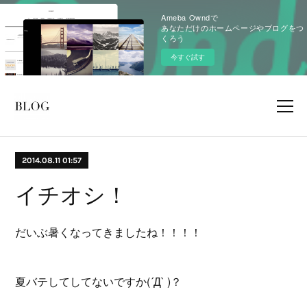
Ameba Owndで
あなただけのホームページやブログをつ
くろう
今すぐ試す
2014.08.11 01:57
イチオシ！
だいぶ暑くなってきましたね！！！！
夏バテしてしてないですか(´Д` )？