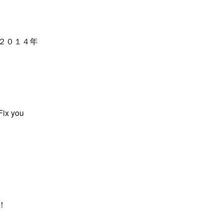
２０１４年
ix you
！