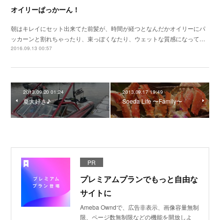
オイリーぱっかーん！
朝はキレイにセット出来てた前髪が、時間が経つとなんだかオイリーにパ
ッカーンと割れちゃったり、束っぽくなたり、ウェットな質感になって…
2016.09.13 00:57
2013.09.20 01:24
2013.09.17 19:49
夏大好き♪
Soeda Life 〜Family〜
PR
プレミアムプランでもっと自由な
サイトに
Ameba Owndで、広告非表示、画像容量無制
限、ページ数無制限などの機能を開放しよ